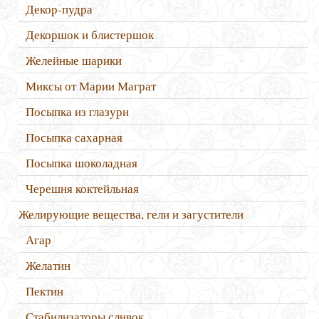
Декор-пудра
Декоршок и блистершок
Желейные шарики
Миксы от Марии Маграт
Посыпка из глазури
Посыпка сахарная
Посыпка шоколадная
Черешня коктейльная
Желирующие вещества, гели и загустители
Агар
Желатин
Пектин
Стабилизаторы сливок