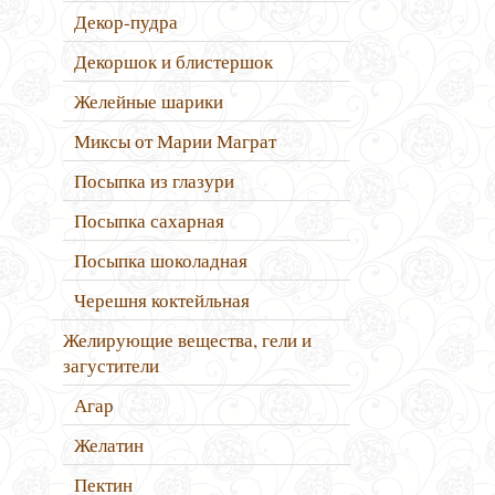
Декор-пудра
Декоршок и блистершок
Желейные шарики
Миксы от Марии Маграт
Посыпка из глазури
Посыпка сахарная
Посыпка шоколадная
Черешня коктейльная
Желирующие вещества, гели и
загустители
Агар
Желатин
Пектин