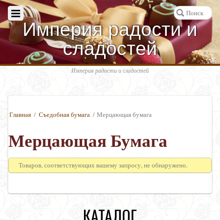
Империя радости и
сладостей
Империя радости и сладостей
Главная
/
Съедобная бумага
/ Мерцающая бумага
Мерцающая Бумага
Товаров, соответствующих вашему запросу, не обнаружено.
КАТАЛОГ