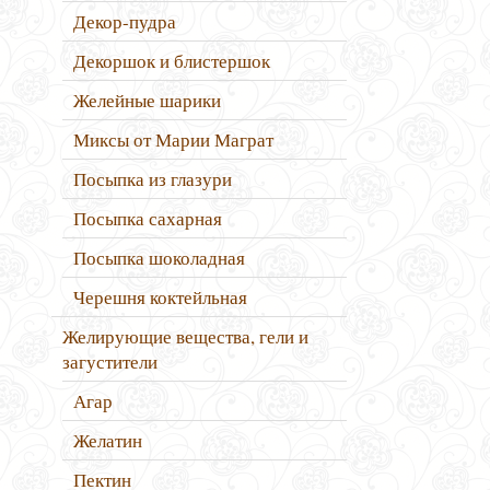
Декор-пудра
Декоршок и блистершок
Желейные шарики
Миксы от Марии Маграт
Посыпка из глазури
Посыпка сахарная
Посыпка шоколадная
Черешня коктейльная
Желирующие вещества, гели и
загустители
Агар
Желатин
Пектин