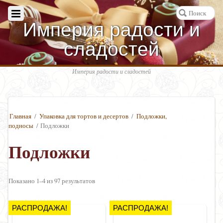
Империя радости и
сладостей
Империя радости и сладостей
Главная
/
Упаковка для тортов и десертов
/
Подложки,
подносы
/ Подложки
Подложки
Показано 1–4 из 97 результатов
РАСПРОДАЖА!
РАСПРОДАЖА!