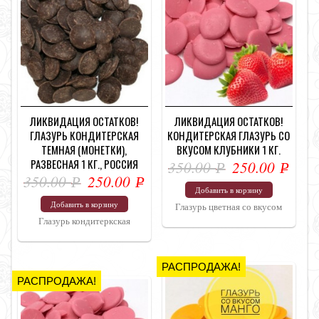
ЛИКВИДАЦИЯ ОСТАТКОВ!
ЛИКВИДАЦИЯ ОСТАТКОВ!
ГЛАЗУРЬ КОНДИТЕРСКАЯ
КОНДИТЕРСКАЯ ГЛАЗУРЬ СО
ТЕМНАЯ (МОНЕТКИ),
ВКУСОМ КЛУБНИКИ 1 КГ.
РАЗВЕСНАЯ 1 КГ., РОССИЯ
350.00
250.00
Р
Р
350.00
250.00
Р
Р
УБ.
УБ.
Добавить в корзину
УБ.
УБ.
Добавить в корзину
Глазурь цветная со вкусом
Глазурь кондитеркская
РАСПРОДАЖА!
РАСПРОДАЖА!