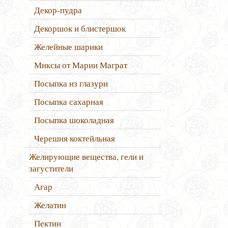
Декор-пудра
Декоршок и блистершок
Желейные шарики
Миксы от Марии Маграт
Посыпка из глазури
Посыпка сахарная
Посыпка шоколадная
Черешня коктейльная
Желирующие вещества, гели и
загустители
Агар
Желатин
Пектин