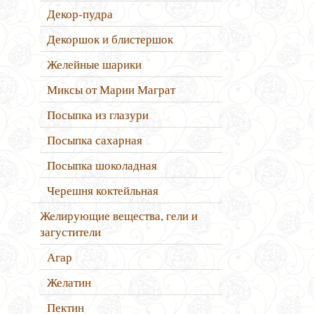
Декор-пудра
Декоршок и блистершок
Желейные шарики
Миксы от Марии Маграт
Посыпка из глазури
Посыпка сахарная
Посыпка шоколадная
Черешня коктейльная
Желирующие вещества, гели и
загустители
Агар
Желатин
Пектин