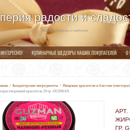
перия радости и сладос
Империя радости и сладостей
 ИНТЕРЕСНО!
КУЛИНАРНЫЕ ШЕДЕВРЫ НАШИХ ПОКУПАТЕЛЕЙ
О
авная
/
Кондитерские ингредиенты
/
Пищевые красители и блестки (глиттеры
рорастворимый краситель 20 гр. GUZMAN
АРТ
ЖИР
ГР. 