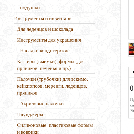
подушки
Инструменты и инвентарь
Для леденцов и шоколада
Инструменты для украшения
Насадки кондитерские
Каттеры (выемки), формы (для
пряников, печенья и пр.)
Палочки (трубочки) для эскимо,
кейкпопсов, меренги, леденцов,
О
пряников
Пр
Акриловые палочки
си
20
Плунджеры
Силиконовые, пластиковые формы
и коврики