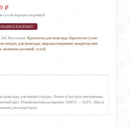
00
Р
УБ.
ль сухой жирорастворимый
ДОБАВИТЬ В КОРЗИНУ
:
244
.
Категории:
Красители для шоколада
,
Красители сухие
.
ля глазури
,
для шоколада
,
жирорастворимый
,
кондитерский
,
ь
,
малиново-розовый
,
сухой
.
шоколада, или мягкой глазури. Легкое и быстрое вмешивание,
лаемый цвет. Рекомендуемая дозировка: 0,001% — 0,01%. Масса:
шения для кондитеров.