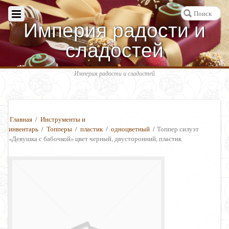
Империя радости и
сладостей
Империя радости и сладостей
Главная
/
Инструменты и
инвентарь
/
Топперы
/
пластик
/
одноцветный
/ Топпер силуэт
«Девушка с бабочкой» цвет черный, двусторонний, пластик