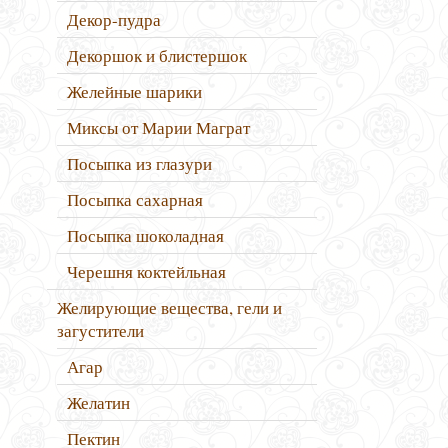
Декор-пудра
Декоршок и блистершок
Желейные шарики
Миксы от Марии Маграт
Посыпка из глазури
Посыпка сахарная
Посыпка шоколадная
Черешня коктейльная
Желирующие вещества, гели и
загустители
Агар
Желатин
Пектин