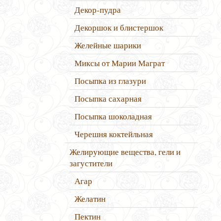
Декор-пудра
Декоршок и блистершок
Желейные шарики
Миксы от Марии Маграт
Посыпка из глазури
Посыпка сахарная
Посыпка шоколадная
Черешня коктейльная
Желирующие вещества, гели и
загустители
Агар
Желатин
Пектин