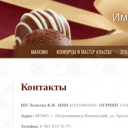
Им
МАГАЗИН
КОНКУРСЫ И МАСТЕР КЛАССЫ
ЭТО
Контакты
ИП Лопкова К.В.
ИНН
ОГРНИП
,
410116863645,
316
Адрес:
683902, г. Петропавловск-Камчатский, ул. Арсенье
Телефон:
8 963 833 70 77;