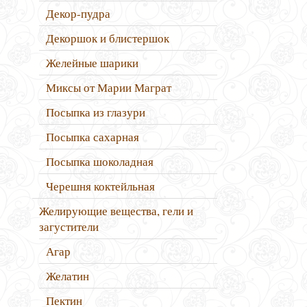
Декор-пудра
Декоршок и блистершок
Желейные шарики
Миксы от Марии Маграт
Посыпка из глазури
Посыпка сахарная
Посыпка шоколадная
Черешня коктейльная
Желирующие вещества, гели и
загустители
Агар
Желатин
Пектин