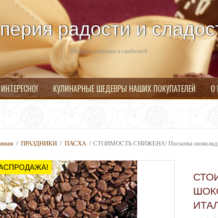
перия радости и сладос
Империя радости и сладостей
 ИНТЕРЕСНО!
КУЛИНАРНЫЕ ШЕДЕВРЫ НАШИХ ПОКУПАТЕЛЕЙ
О
авная
/
ПРАЗДНИКИ
/
ПАСХА
/ СТОИМОСТЬ СНИЖЕНА! Посыпка шоколадна
АСПРОДАЖА!
СТО
ШОК
ИТАЛ