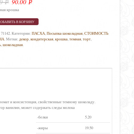
00
90.00
Р
Р
УБ.
УБ.
ная крошка
ДОБАВИТЬ В КОРЗИНУ
:
71142
.
Категории:
ПАСХА
,
Посыпка шоколадная
,
СТОИМОСТЬ
НА
.
Метки:
декор
,
кондитерская
,
крошка
,
темная
,
торт
,
ь
,
шоколадная
.
аромат и консистенция, свойственные темному шоколаду.
атор ванилин, может содержать следы молока
-белки
5.20
-жиры
19.50