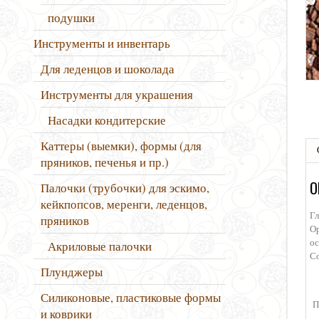
подушки
Инструменты и инвентарь
Для леденцов и шоколада
Инструменты для украшения
Насадки кондитерские
Каттеры (выемки), формы (для
пряников, печенья и пр.)
О
Палочки (трубочки) для эскимо,
кейкпопсов, меренги, леденцов,
Гл
пряников
Ор
ос
Акриловые палочки
Со
Плунджеры
Силиконовые, пластиковые формы
П
и коврики