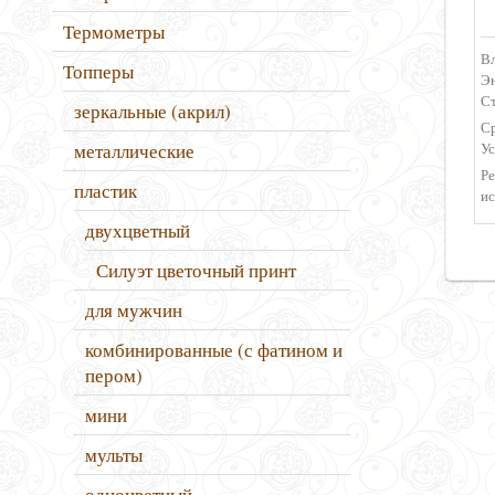
Термометры
Вл
Топперы
Эн
С
зеркальные (акрил)
Ср
Ус
металлические
Р
пластик
ис
двухцветный
Силуэт цветочный принт
для мужчин
комбинированные (с фатином и
пером)
мини
мульты
одноцветный