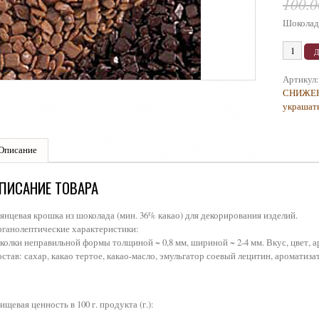
100.
Шоколад
Артикул
СНИЖЕ
украшат
Описание
ПИСАНИЕ ТОВАРА
янцевая крошка из шоколада (мин. 36% какао) для декорирования изделий.
ганолептические характеристики:
колки неправильной формы толщиной ~ 0,8 мм, шириной ~ 2-4 мм. Вкус, цвет, 
став:
сахар, какао тертое, какао-масло, эмульгатор соевый лецитин, ароматиз
ищевая ценность в 100 г. продукта (г.):