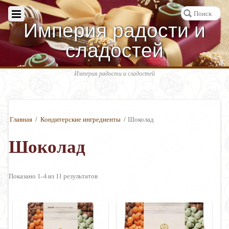
Империя радости и
сладостей
Империя радости и сладостей
Главная
/
Кондитерские ингредиенты
/ Шоколад
Шоколад
Показано 1–4 из 11 результатов